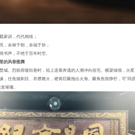
承载家训，代代相续；
于民，余禄于朝，余福于孙；
琅琅书声，不绝于百年时空。
波里的风骨图腾
焚城。烈焰吞噬街巷时，祖上逆着奔逃的人潮冲向祖宅。横梁倾塌，火星
缘，任焦烟刺目、衣襟燃火，硬将巨匾拖出火海。匾角焦痕狰狞，可“同
愈发璀璨。