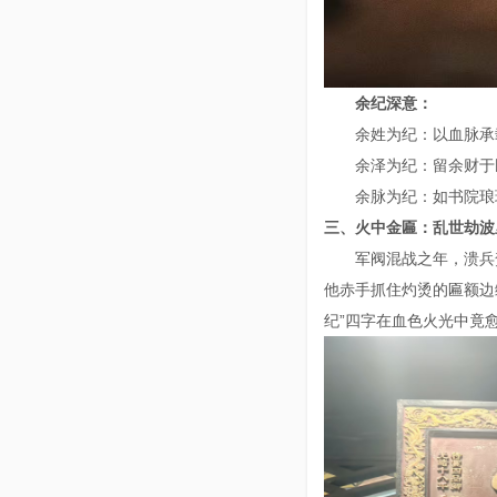
余纪深意：
余姓为纪：以血脉
余泽为纪：留余财
余脉为纪：如书院
三、火中金匾：乱世劫
军阀混战之年，溃兵
他赤手抓住灼烫的匾额边
纪”四字在血色火光中竟