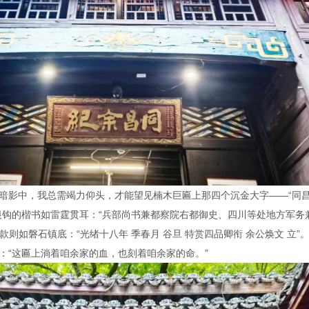
暗影中，我总需竭力仰头，才能望见楠木巨匾上那四个沉金大字——“同
银钩的楷书如雷霆贯耳：“兵部尚书兼都察院右都御史、四川等处地方军务
下款则如磐石镇底：“光绪十八年 季春月 谷旦 特赏四品卿衔 余公焕文 立”
：“这匾上淌着咱余家的血，也刻着咱余家的命。”