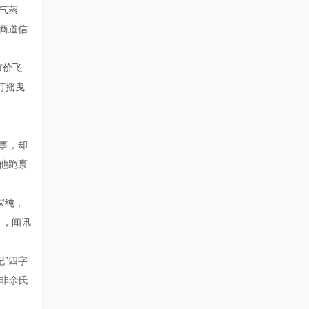
气蒸
商道信
市价飞
灯摇曳
主事，却
他跪禀
深纯，
》，闻讯
纪”四字
此非余氏