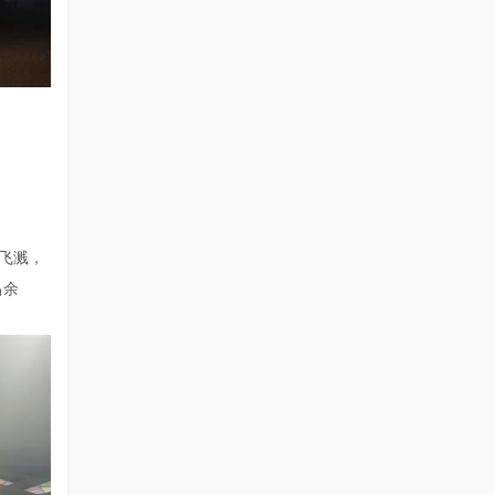
飞溅，
昌余