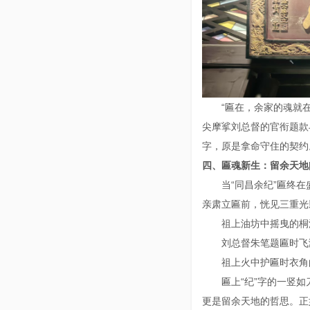
“匾在，余家的魂就
尖摩挲刘总督的官衔题款
字，原是拿命守住的契约
四、匾魂新生：留余天
当“同昌余纪”匾终
亲肃立匾前，恍见三重
祖上油坊中摇曳的
刘总督朱笔题匾时
祖上火中护匾时衣
匾上“纪”字的一竖
更是留余天地的哲思。正