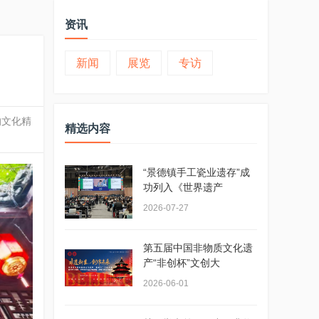
资讯
新闻
展览
专访
的文化精
精选内容
“景德镇手工瓷业遗存”成
功列入《世界遗产
2026-07-27
第五届中国非物质文化遗
产“非创杯”文创大
2026-06-01