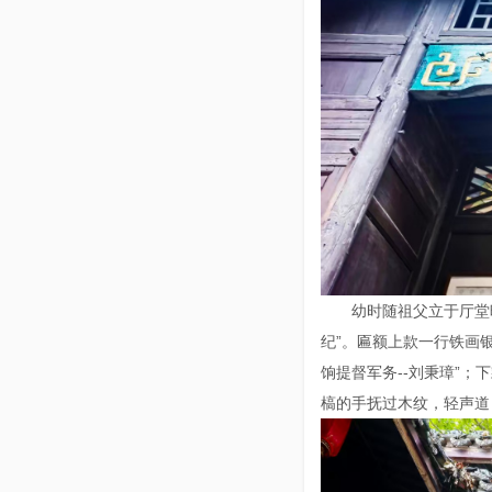
幼时随祖父立于厅堂
纪”。匾额上款一行铁画
饷提督军务--刘秉璋”；
槁的手抚过木纹，轻声道