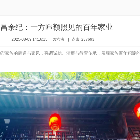
同昌余纪：一方匾额照见的百年家业
2025-08-09 14:16:15 | 发布者: | 点击: 237693
余纪”家族的商道与家风，强调诚信、清廉与教育传承，展现家族百年积淀