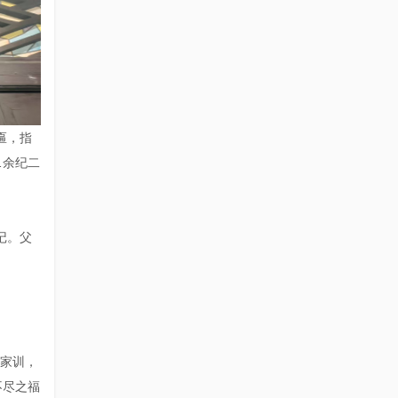
匾，指
…余纪二
记。父
是家训，
不尽之福