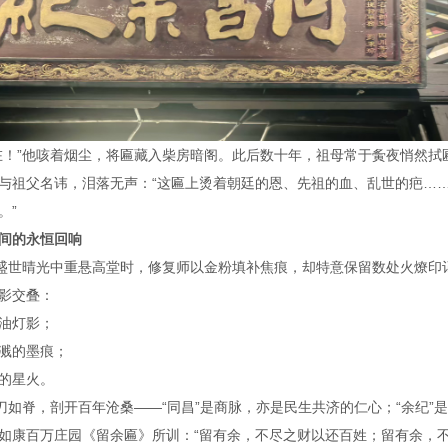
在！”他咳着烟尘，将匾藏入柴房暗阁。此后数十年，祖母常于夤夜悄然拭
与祖父名讳，泪落无声：“这匾上烫着朝廷的恩、先祖的血、乱世的疤…
。”
地间的永恒回响
在盛世晴光中重悬高堂时，修复师以金粉填补焦痕，却特意保留数处火燎印
光影交叠：
桐油灯影；
飞溅的墨痕；
角的星火。
如刀如脊，剖开百年沧桑——“同昌”是商脉，亦是民生共济的仁心；“余纪”
如康百万庄园《留余匾》所训：“留有余，不尽之财以还百姓；留有余，