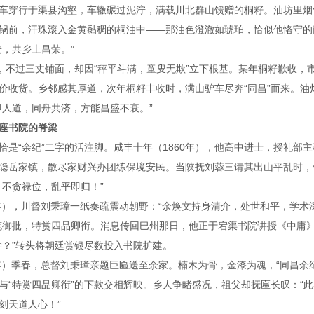
车穿行于渠县沟壑，车辙碾过泥泞，满载川北群山馈赠的桐籽。油坊里烟
锅前，汗珠滚入金黄黏稠的桐油中——那油色澄澈如琥珀，恰似他恪守的
安，共乡土昌荣。”
时，不过三丈铺面，却因“秤平斗满，童叟无欺”立下根基。某年桐籽歉收，
价收货。乡邻感其厚道，次年桐籽丰收时，满山驴车尽奔“同昌”而来。油
即人道，同舟共济，方能昌盛不衰。”
一座书院的脊梁
恰是“余纪”二字的活注脚。咸丰十年（1860年），他高中进士，授礼部
隐岳家镇，散尽家财兴办团练保境安民。当陕抚刘蓉三请其出山平乱时，
，不贪禄位，乱平即归！”
0年），川督刘秉璋一纸奏疏震动朝野：“余焕文持身清介，处世和平，学术
笔御批，特赏四品卿衔。消息传回巴州那日，他正于宕渠书院讲授《中庸
学？”转头将朝廷赏银尽数投入书院扩建。
2年）季春，总督刘秉璋亲题巨匾送至余家。楠木为骨，金漆为魂，“同昌余
与“特赏四品卿衔”的下款交相辉映。乡人争睹盛况，祖父却抚匾长叹：“
刻天道人心！”