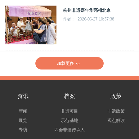
杭州非遗嘉年华亮相北京
作者： 2026-06-27 10:37:38
加载更多
资讯
档案
政策
新闻
非遗项目
非遗政策
展览
示范基地
观点解读
专访
四会非遗传承人