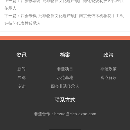
上一篇：
四会苏清河-批非物质文化遗产项目德化瓷烧制技艺代表性
传承人
下一篇：
四会朱枫-批非物质文化遗产项目南京云锦木机妆花手工织
造技艺代表性传承人
资讯
档案
政策
新闻
非遗项目
非遗政策
展览
示范基地
观点解读
专访
四会非遗传承人
联系方式
非遗合作：hezuo@cich-expo.com