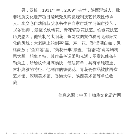
男，汉族，1931年生，2009年去世，陕西澄城人。批
非物质文化遗产项目澄城尧头陶瓷烧制技艺代表性传承
人。李义仓自幼随叔父李书生在自家窑场学习碗窑技艺，
18岁出师，最擅长铁锈花、青花瓷刻花技艺。铁锈花技艺
历史悠久，他绘制的太阳花、鱼网纹图案依稀可见仰韶文
化的风貌；大老碗上的刻字“福、寿、花、香”潇洒自如，风
格豪放；“鱼戏莲”盘、“菊花开丰”撑盖、“苜蓿花”碗等均构
思大胆、想象奇特。其作品色调柔和光润，图案以线条勾
勒为主，所绘纹饰淋漓畅快、笔法简单，具有单纯稳重、
古朴典雅的特征。他制作的铁锈花、青花瓷作品被陕西省
艺术馆、深圳美术馆、香港大学、陕西美术馆等单位收
藏。
信息来源：
中国非物质文化遗产网