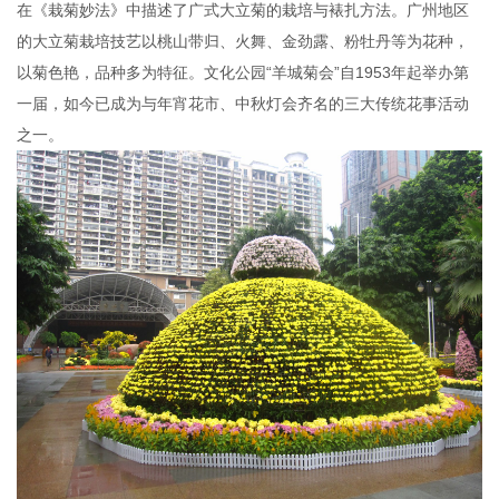
在《栽菊妙法》中描述了广式大立菊的栽培与裱扎方法。广州地区
的大立菊栽培技艺以桃山带归、火舞、金劲露、粉牡丹等为花种，
以菊色艳，品种多为特征。文化公园“羊城菊会”自1953年起举办第
一届，如今已成为与年宵花市、中秋灯会齐名的三大传统花事活动
之一。